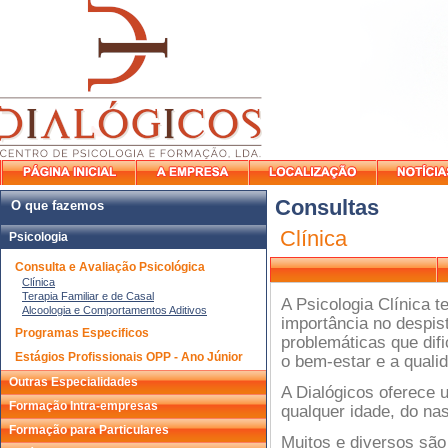
Consultas
O que fazemos
Clínica
Psicologia
Consulta e Avaliação Psicológica
Clínica
Terapia Familiar e de Casal
A Psicologia Clínica 
Alcoologia e Comportamentos Aditivos
importância no despis
Programas Especificos
problemáticas que dif
Estágios Profissionais OPP - Ano Júnior
o bem-estar e a quali
Outras Especialidades
A Dialógicos oferece u
Formação Intra-empresas
qualquer idade, do na
Formação para Particulares
Muitos e diversos são