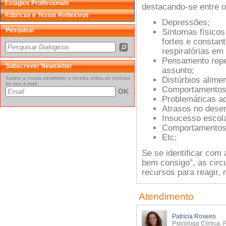
Estágios Profissionais
destacando-se entre os
Rúbricas e Textos Reflexivos
Depressões;
Pesquisar
Sintomas físicos
fortes e constan
respiratórias em
Pensamento repet
Subscrever Newsletter
assunto;
Assine a nossa newsletter e receba todas as notícias
Distúrbios alime
no seu e-mail.
Comportamentos 
OK
Problemáticas ao
Atrasos no dese
Insucesso escola
Comportamentos 
Etc;
Se se identificar com
bem consigo”, as circ
recursos para reagir, 
Atendimento
Patrícia Roseiro
Psicóloga Clínica, 