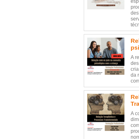
esp
pro
des
ser
técn
Re
ps
A r
des
cri
da 
com
Re
Tr
A c
dim
com
pro
nom