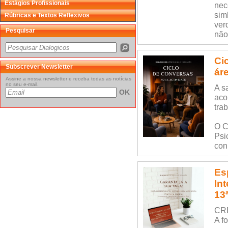
Estágios Profissionais
nec
sim
Rúbricas e Textos Reflexivos
ver
Pesquisar
não
Ci
Subscrever Newsletter
ár
Assine a nossa newsletter e receba todas as notícias
no seu e-mail.
A s
OK
aco
tra
O C
Psi
con
Es
In
13
CR
A f