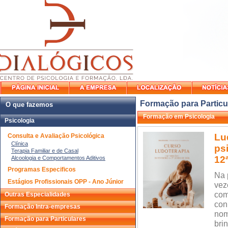
Formação para Particu
O que fazemos
Formação em Psicologia
Psicologia
Lu
Consulta e Avaliação Psicológica
Clínica
ps
Terapia Familiar e de Casal
12
Alcoologia e Comportamentos Aditivos
Programas Especificos
Na 
Estágios Profissionais OPP - Ano Júnior
vez
com
Outras Especialidades
con
Formação Intra-empresas
nom
Formação para Particulares
bri