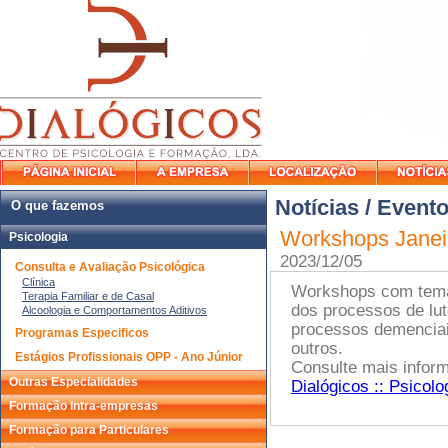
Notícias / Event
O que fazemos
Workshops Janeir
Psicologia
2023/12/05
Consulta e Avaliação Psicológica
Clínica
Workshops com temas
Terapia Familiar e de Casal
dos processos de lut
Alcoologia e Comportamentos Aditivos
processos demenciai
Programas Especificos
outros.
Estágios Profissionais OPP - Ano Júnior
Consulte mais infor
Outras Especialidades
Dialógicos :: Psicolo
Formação Intra-empresas
Formação para Particulares