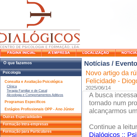
Notícias / Event
O que fazemos
Novo artigo da rú
Psicologia
Felicidade - Diog
Consulta e Avaliação Psicológica
Clínica
2025/06/14
Terapia Familiar e de Casal
A busca incessan
Alcoologia e Comportamentos Aditivos
tornado num pro
Programas Especificos
Estágios Profissionais OPP - Ano Júnior
alcançarmos uma
Outras Especialidades
Formação Intra-empresas
Continue a leitu
Formação para Particulares
Dialógicos :: P