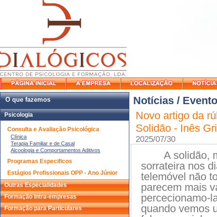
Notícias / Event
O que fazemos
Novo artigo da rú
Psicologia
Solidão - Inês Gri
Consulta e Avaliação Psicológica
Clínica
2025/07/30
Terapia Familiar e de Casal
Alcoologia e Comportamentos Aditivos
A solidão, 
Programas Especificos
sorrateira nos d
Estágios Profissionais OPP - Ano Júnior
telemóvel não t
parecem mais va
Outras Especialidades
percecionamo-l
Formação Intra-empresas
quando vemos u
Formação para Particulares