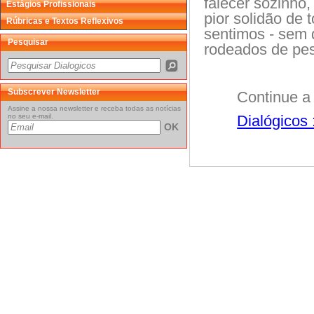
falecer sozinho
Estágios Profissionais
pior solidão de 
Rúbricas e Textos Reflexivos
sentimos - sem 
Pesquisar
rodeados de pe
Subscrever Newsletter
Continue a 
Assine a nossa newsletter e receba todas as notícias
no seu e-mail.
Dialógicos 
OK