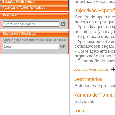
orientação vocacional
Estágios Profissionais
Rúbricas e Textos Reflexivos
Objectivos Específ
Pesquisar
Serviço de apoio a e
poderá optar por qua
- Aprendizagem comp
psicológica (aplicaç
Subscrever Newsletter
interpretação dos res
Assine a nossa newsletter e receba todas as notícias
- Aperfeiçoamento do
no seu e-mail.
cotação/codificação,
OK
- Correlação entre o
organização da perso
- Elaboração de bons 
Bolsa de Formadores
Destinatários
Estudantes e profiss
Número de Forman
Individual.
Local