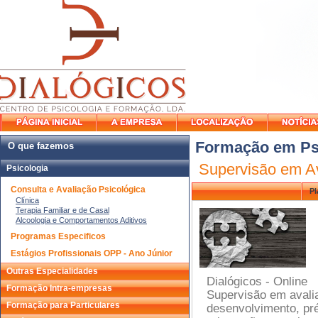
Formação em Ps
O que fazemos
Supervisão em Av
Psicologia
Consulta e Avaliação Psicológica
Pl
Clínica
Terapia Familiar e de Casal
Alcoologia e Comportamentos Aditivos
Programas Especificos
Estágios Profissionais OPP - Ano Júnior
Outras Especialidades
Dialógicos - Online
Formação Intra-empresas
Supervisão em avali
Formação para Particulares
desenvolvimento, pré